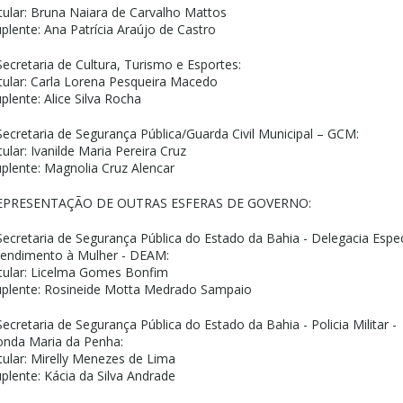
tular: Bruna Naiara de Carvalho Mattos
plente: Ana Patrícia Araújo de Castro
Secretaria de Cultura, Turismo e Esportes:
tular: Carla Lorena Pesqueira Macedo
plente: Alice Silva Rocha
Secretaria de Segurança Pública/Guarda Civil Municipal – GCM:
tular: Ivanilde Maria Pereira Cruz
plente: Magnolia Cruz Alencar
EPRESENTAÇÃO DE OUTRAS ESFERAS DE GOVERNO:
Secretaria de Segurança Pública do Estado da Bahia - Delegacia Espec
tendimento à Mulher - DEAM:
tular: Licelma Gomes Bonfim
uplente: Rosineide Motta Medrado Sampaio
Secretaria de Segurança Pública do Estado da Bahia - Policia Militar -
onda Maria da Penha:
tular: Mirelly Menezes de Lima
plente: Kácia da Silva Andrade