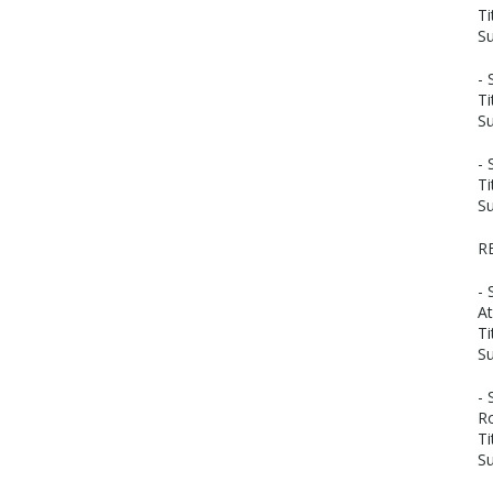
Ti
Su
- 
Ti
Su
- 
Ti
Su
R
- 
A
Ti
S
- 
R
Ti
Su