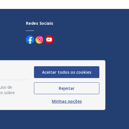
Redes Sociais
Aceitar todos os cookies
uentes
egação
 uso de
Rejeitar
es sobre
acidade
Minhas opções