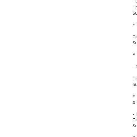
- 
Ti
Su
* 
Ti
Su
* 
- 
Ti
Su
*
e 
- 
Ti
Su