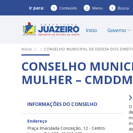
Ir para:
1
Conteúdo
2
Menu
3
Busca
Início
Governo
Início
CONSELHO MUNICIPAL DE DEFESA DOS DIREI
CONSELHO MUNICI
MULHER – CMDDM
INFORMAÇÕES DO CONSELHO
O 
di
mu
Endereço
ma
Praça Imaculada Conceição, 12 - Centro.
de