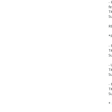
-
fe
Ti
Su
R
*
- 
Ti
Su
- 
Ti
Su
- 
Ti
Su
*