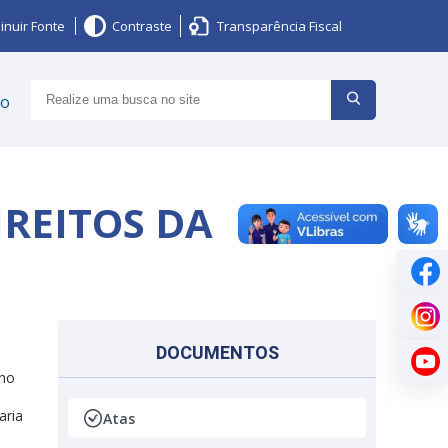
inuir Fonte
Contraste
Transparência Fiscal
ço
IREITOS DA
DOCUMENTOS
rno
aria
Atas