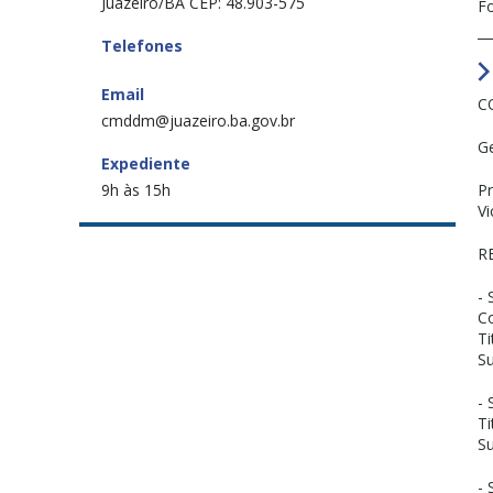
Juazeiro/BA CEP: 48.903-575
F
Telefones
Email
C
cmddm@juazeiro.ba.gov.br
G
Expediente
9h às 15h
Pr
Vi
R
- 
C
Ti
Su
- 
Ti
Su
- 