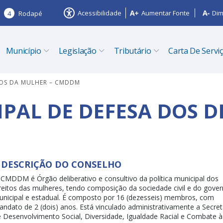
Acessibilidade
Aumentar Fonte
Dim
4
Rodapé
Município
Legislação
Tributário
Carta De Servi
TOS DA MULHER – CMDDM
PAL DE DEFESA DOS D
DESCRIÇÃO DO CONSELHO
CMDDM é Órgão deliberativo e consultivo da política municipal dos
reitos das mulheres, tendo composição da sociedade civil e do gove
nicipal e estadual. É composto por 16 (dezesseis) membros, com
ndato de 2 (dois) anos. Está vinculado administrativamente a Secret
 Desenvolvimento Social, Diversidade, Igualdade Racial e Combate à