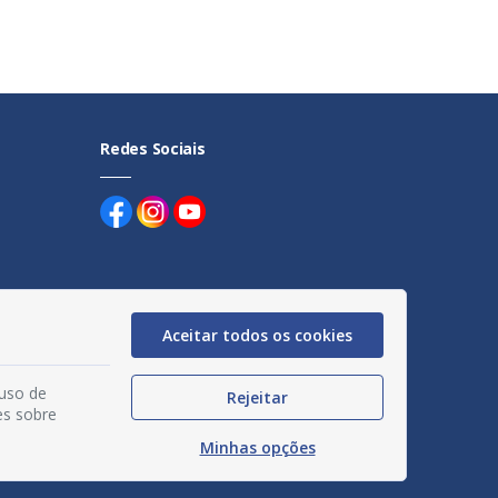
Redes Sociais
Aceitar todos os cookies
uentes
egação
 uso de
Rejeitar
es sobre
acidade
Minhas opções