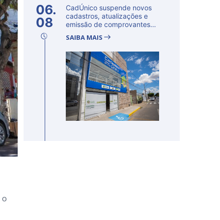
06.
CadÚnico suspende novos
cadastros, atualizações e
08
emissão de comprovantes
nesta s...
SAIBA MAIS
 o