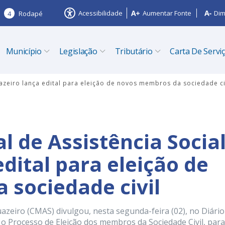
Acessibilidade
Aumentar Fonte
Dim
4
Rodapé
Município
Legislação
Tributário
Carta De Servi
uazeiro lança edital para eleição de novos membros da sociedade ci
l de Assistência Socia
edital para eleição de
sociedade civil
azeiro (CMAS) divulgou, nesta segunda-feira (02), no Diário
a o Processo de Eleição dos membros da Sociedade Civil, para