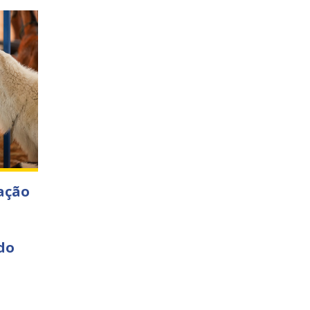
ação
do