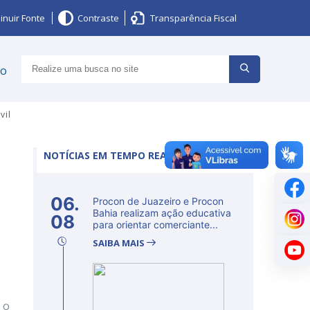
inuir Fonte
Contraste
Transparência Fiscal
ço
vil
NOTÍCIAS EM TEMPO REAL
l
06.
Procon de Juazeiro e Procon
Bahia realizam ação educativa
08
para orientar comerciante...
SAIBA MAIS
 o