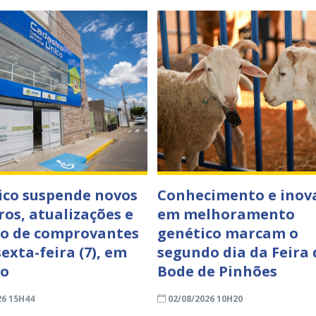
co suspende novos
Conhecimento e inov
ros, atualizações e
em melhoramento
o de comprovantes
genético marcam o
exta-feira (7), em
segundo dia da Feira 
ro
Bode de Pinhões
26 15H44
02/08/2026 10H20