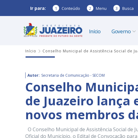
Ir para:
1
Conteúdo
2
Menu
3
Busca
Início
Governo
Início
Conselho Municipal de Assistência Social de J
Autor:
Secretaria de Comunicação - SECOM
Conselho Municipa
de Juazeiro lança 
novos membros da 
O Conselho Municipal de Assistência Social de Ju
Oficial do Município, o Edital de Convocação par