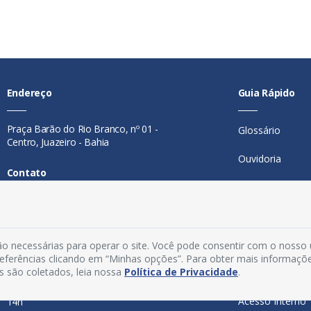
Endereço
Guia Rápido
Praça Barão do Rio Branco, nº 01 -
Glossário
Centro, Juazeiro - Bahia
Ouvidoria
Contato
Mapa do Site
Telefone:
74 98846-0016
Perguntas Freq
Email:
ouvidoria@juazeiro.ba.gov.br
Manual de Nav
o necessárias para operar o site. Você pode consentir com o nosso
Horário De Funcionamento
preferências clicando em “Minhas opções”. Para obter mais informaçõ
s são coletados, leia nossa
Política de Privacidade
.
Política de Priv
Segunda a sexta-feira, das 08h às
Acesso Interno
14h