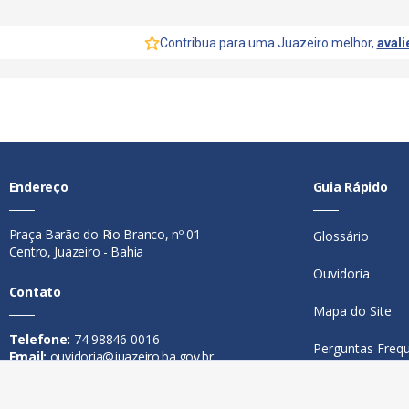
Contribua para uma Juazeiro melhor,
avali
Endereço
Guia Rápido
Praça Barão do Rio Branco, nº 01 -
Glossário
Centro, Juazeiro - Bahia
Ouvidoria
Contato
Mapa do Site
Telefone:
74 98846-0016
Perguntas Freq
Email:
ouvidoria@juazeiro.ba.gov.br
Manual de Nav
Horário De Funcionamento