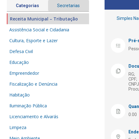
Categorias
Secretarias
Receita Municipal – Tributação
Simples Nac
Assistência Social e Cidadania
Cultura, Esporte e Lazer
Pré-
Pesso
Defesa Civil
Educação
Docu
Empreendedor
RG;
CPF;
Fiscalização e Denúncia
CNPJ
Procu
Habitação
Iluminação Pública
Quan
0.00
Licenciamento e Alvarás
Limpeza
Ende
Meio Ambiente