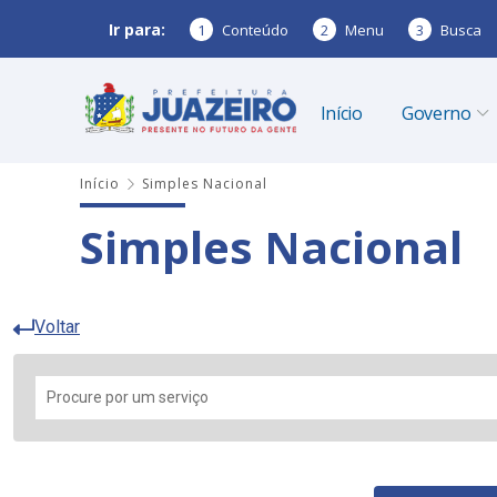
Ir para:
1
Conteúdo
2
Menu
3
Busca
Início
Governo
Início
Simples Nacional
Simples Nacional
Voltar