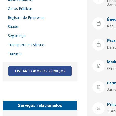
Ender
Aces
Obras Públicas
Registro de Empresas
É ne
Saúde
Não.
Segurança
Praz
Transporte e Trânsito
De ac
Turismo
Moda
Onlin
LISTAR TODOS OS SERVIÇOS
Form
Atrav
Prin
Serviços relacionados
Abe