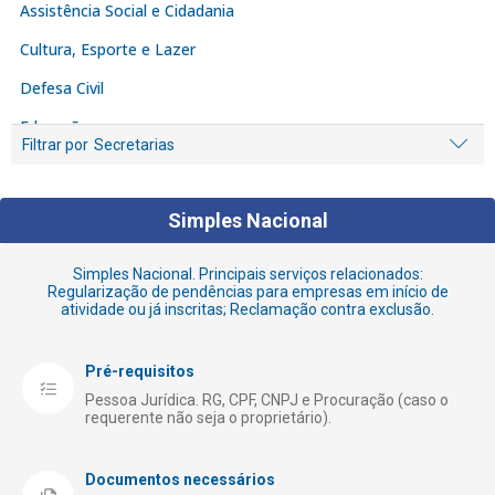
Assistência Social e Cidadania
Cultura, Esporte e Lazer
Defesa Civil
Educação
Filtrar por
Secretarias
Empreendedor
Fiscalização e Denúncia
Simples Nacional
Habitação
Simples Nacional. Principais serviços relacionados:
Iluminação Pública
Regularização de pendências para empresas em início de
atividade ou já inscritas; Reclamação contra exclusão.
Licenciamento e Alvarás
Limpeza
Pré-requisitos
Meio Ambiente
Pessoa Jurídica. RG, CPF, CNPJ e Procuração (caso o
requerente não seja o proprietário).
Obras Públicas
Registro de Empresas
Documentos necessários