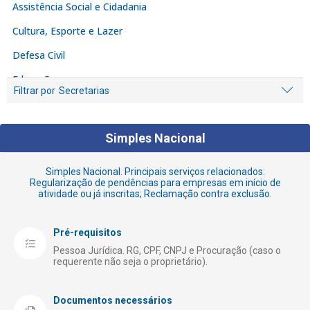
Assistência Social e Cidadania
Cultura, Esporte e Lazer
Defesa Civil
Educação
Filtrar por
Secretarias
Empreendedor
Fiscalização e Denúncia
Simples Nacional
Habitação
Simples Nacional. Principais serviços relacionados:
Iluminação Pública
Regularização de pendências para empresas em início de
atividade ou já inscritas; Reclamação contra exclusão.
Licenciamento e Alvarás
Limpeza
Pré-requisitos
Meio Ambiente
Pessoa Jurídica. RG, CPF, CNPJ e Procuração (caso o
requerente não seja o proprietário).
Obras Públicas
Registro de Empresas
Documentos necessários