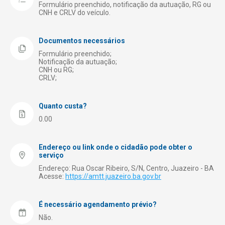
Meio Ambiente
Formulário preenchido, notificação da autuação, RG ou
CNH e CRLV do veículo.
Obras Públicas
Receita Municipal – Tributação
Documentos necessários
Registro de Empresas
Formulário preenchido;
Notificação da autuação;
CNH ou RG;
Saúde
CRLV;
Segurança
Turismo
Quanto custa?
0.00
Endereço ou link onde o cidadão pode obter o
serviço
Endereço: Rua Oscar Ribeiro, S/N, Centro, Juazeiro - BA
Acesse:
https://amtt.juazeiro.ba.gov.br
É necessário agendamento prévio?
Não.