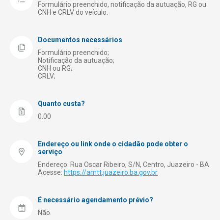
Meio Ambiente
Formulário preenchido, notificação da autuação, RG ou
CNH e CRLV do veículo.
Obras Públicas
Receita Municipal – Tributação
Documentos necessários
Registro de Empresas
Formulário preenchido;
Notificação da autuação;
CNH ou RG;
Saúde
CRLV;
Segurança
Turismo
Quanto custa?
0.00
Endereço ou link onde o cidadão pode obter o
serviço
Endereço: Rua Oscar Ribeiro, S/N, Centro, Juazeiro - BA
Acesse:
https://amtt.juazeiro.ba.gov.br
É necessário agendamento prévio?
Não.