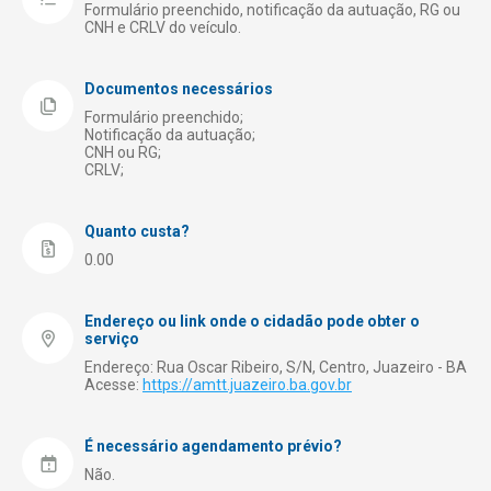
Meio Ambiente
Formulário preenchido, notificação da autuação, RG ou
CNH e CRLV do veículo.
Obras Públicas
Receita Municipal – Tributação
Documentos necessários
Registro de Empresas
Formulário preenchido;
Notificação da autuação;
CNH ou RG;
Saúde
CRLV;
Segurança
Turismo
Quanto custa?
0.00
Endereço ou link onde o cidadão pode obter o
serviço
Endereço: Rua Oscar Ribeiro, S/N, Centro, Juazeiro - BA
Acesse:
https://amtt.juazeiro.ba.gov.br
É necessário agendamento prévio?
Não.