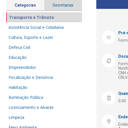
Categorias
Secretarias
Transporte e Trânsito
Assistência Social e Cidadania
Pré-
Cultura, Esporte e Lazer
Formu
Defesa Civil
Docu
Educação
Formu
Empreendedor
Notif
CNH 
Fiscalização e Denúncia
CRLV
Habitação
Quan
Iluminação Pública
0.00
Licenciamento e Alvarás
Limpeza
Ende
Ender
Meio Ambiente