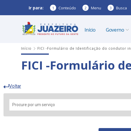
Ir para:
1
Conteúdo
2
Menu
3
Busca
Início
Governo
Início
FICI -Formulário de Identificação do condutor in
FICI -Formulário d
Voltar