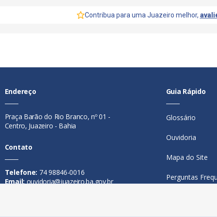
Contribua para uma Juazeiro melhor,
avali
Endereço
Guia Rápido
Praça Barão do Rio Branco, nº 01 -
Glossário
Centro, Juazeiro - Bahia
Ouvidoria
Contato
Mapa do Site
Telefone:
74 98846-0016
Perguntas Freq
Email:
ouvidoria@juazeiro.ba.gov.br
Manual de Nav
Horário De Funcionamento
Política de Priv