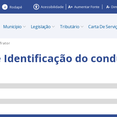
Acessibilidade
Aumentar Fonte
Dim
4
Rodapé
Município
Legislação
Tributário
Carta De Servi
frator
e Identificação do cond