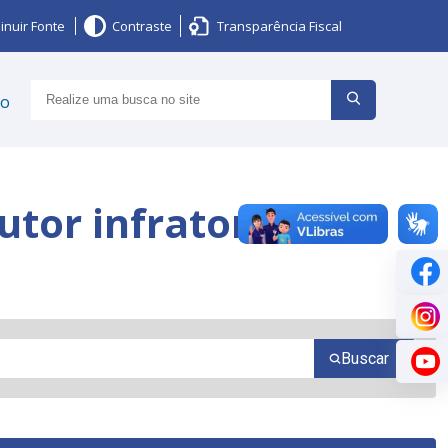
inuir Fonte
Contraste
Transparência Fiscal
ço
utor infrator
Buscar