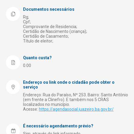
Registro de Empresas
Documentos necessários
Rg;
Saúde
Cpf;
Comprovante de Residencia;
Segurança
Certidão de Nascimento (criança);
Certidão de Casamento;
Transporte e Trânsito
Título de eleitor;
Turismo
Quanto custa?
0.00
Endereço ou link onde o cidadão pode obter o
serviço
Endereço: Rua do Paraíso, Nº 253. Bairro: Santo Antônio
(em frente a Clinefro). E também nos 5 CRAS
localizados no município.
Acesse:
https://agendasocial.juazeiro.ba.gov.br/
É necessário agendamento prévio?
Sim, através do link informado.