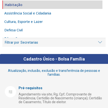
Habitação
Assistência Social e Cidadania
Cultura, Esporte e Lazer
Defesa Civil
Educação
Filtrar por
Secretarias
Empreendedor
Fiscalização e Denúncia
Cadastro Único - Bolsa Família
Iluminação Pública
Atualização, inclusão, exclusão e transferência de pessoas e
Licenciamento e Alvarás
famílias.
Limpeza
Pré-requisitos
Meio Ambiente
Agendamento via site; Rg; Cpf; Comprovante de
Obras Públicas
Residência; Certidão de Nascimento (criança); Certidão
de Casamento; Título de eleitor.
Receita Municipal – Tributação