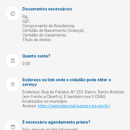
Registro de Empresas
Documentos necessários
Rg;
Saúde
Cpf;
Comprovante de Residencia;
Segurança
Certidão de Nascimento (criança);
Certidão de Casamento;
Transporte e Trânsito
Título de eleitor;
Turismo
Quanto custa?
0.00
Endereço ou link onde o cidadão pode obter o
serviço
Endereço: Rua do Paraíso, Nº 253. Bairro: Santo Antônio
(em frente a Clinefro). E também nos 5 CRAS
localizados no município.
Acesse:
https://agendasocial.juazeiro.ba.gov.br/
É necessário agendamento prévio?
Sim, através do link informado.