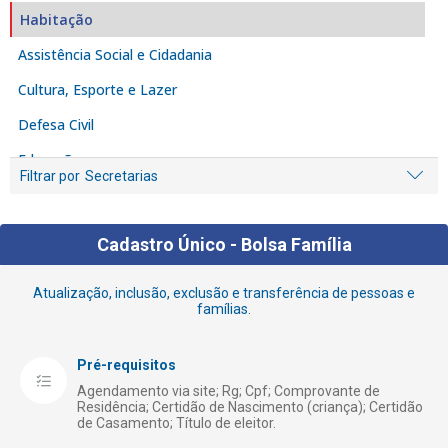
Habitação
Assistência Social e Cidadania
Cultura, Esporte e Lazer
Defesa Civil
Educação
Filtrar por
Secretarias
Empreendedor
Fiscalização e Denúncia
Cadastro Único - Bolsa Família
Iluminação Pública
Atualização, inclusão, exclusão e transferência de pessoas e
Licenciamento e Alvarás
famílias.
Limpeza
Pré-requisitos
Meio Ambiente
Agendamento via site; Rg; Cpf; Comprovante de
Obras Públicas
Residência; Certidão de Nascimento (criança); Certidão
de Casamento; Título de eleitor.
Receita Municipal – Tributação