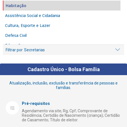
Habitação
Assistência Social e Cidadania
Cultura, Esporte e Lazer
Defesa Civil
Educação
Filtrar por
Secretarias
Empreendedor
Fiscalização e Denúncia
Cadastro Único - Bolsa Família
Iluminação Pública
Atualização, inclusão, exclusão e transferência de pessoas e
Licenciamento e Alvarás
famílias.
Limpeza
Pré-requisitos
Meio Ambiente
Agendamento via site; Rg; Cpf; Comprovante de
Obras Públicas
Residência; Certidão de Nascimento (criança); Certidão
de Casamento; Título de eleitor.
Receita Municipal – Tributação