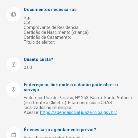
Registro de Empresas
Documentos necessários
Rg;
Saúde
Cpf;
Comprovante de Residencia;
Segurança
Certidão de Nascimento (criança);
Certidão de Casamento;
Transporte e Trânsito
Título de eleitor;
Turismo
Quanto custa?
0.00
Endereço ou link onde o cidadão pode obter o
serviço
Endereço: Rua do Paraíso, Nº 253. Bairro: Santo Antônio
(em frente a Clinefro). E também nos 5 CRAS
localizados no município.
Acesse:
https://agendasocial.juazeiro.ba.gov.br/
É necessário agendamento prévio?
Sim, através do link informado.