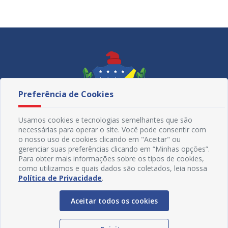
Secretaria da Fazenda e Finanças
Secretaria da Mulher e Juventude
Secretaria de Administração – SEAD
Secretaria de Articulação Social e Assuntos Religiosos – SAS
Secretaria de Cultura, Turismo e Esportes – SECULTE
Preferência de Cookies
Secretaria de Desenvolvimento Social, Diversidade,
Igualdade Racial e Combate à Fome
Usamos cookies e tecnologias semelhantes que são
Secretaria de Educação
necessárias para operar o site. Você pode consentir com
o nosso uso de cookies clicando em "Aceitar" ou
Secretaria de Governo, Gestão e Inovação
gerenciar suas preferências clicando em “Minhas opções”.
Para obter mais informações sobre os tipos de cookies,
Secretaria de Meio Ambiente
como utilizamos e quais dados são coletados, leia nossa
Redes Sociais
Política de Privacidade
.
Secretaria de Obras Estruturantes
Secretaria de Ordem Pública e Habitação
Aceitar todos os cookies
Secretaria de Saúde