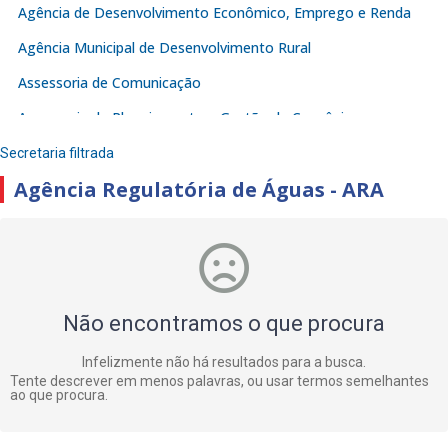
Agência de Desenvolvimento Econômico, Emprego e Renda
Agência Municipal de Desenvolvimento Rural
Assessoria de Comunicação
Assessoria de Planejamento e Gestão de Convênios
Autarquia de Serviço de Água e Saneamento Ambiental –
Secretaria filtrada
SAAE
Agência Regulatória de Águas - ARA
Autarquia Municipal de Abastecimento – AMA
Autarquia Municipal de Trânsito e Transporte e Mobilidade
Urbana
Chefia de Gabinete
Não encontramos o que procura
Controladoria
Infelizmente não há resultados para a busca.
Instituto de Previdência de Juazeiro – IPJ
Tente descrever em menos palavras, ou usar termos semelhantes
ao que procura.
JUAPAR
Procuradoria