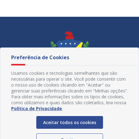
Secretaria da Fazenda e Finanças
Secretaria da Mulher e Juventude
Secretaria de Administração – SEAD
Secretaria de Articulação Social e Assuntos Religiosos – SAS
Secretaria de Cultura, Turismo e Esportes – SECULTE
Preferência de Cookies
Secretaria de Desenvolvimento Social, Diversidade,
Igualdade Racial e Combate à Fome
Usamos cookies e tecnologias semelhantes que são
Secretaria de Educação
necessárias para operar o site. Você pode consentir com
o nosso uso de cookies clicando em "Aceitar" ou
Secretaria de Governo, Gestão e Inovação
gerenciar suas preferências clicando em “Minhas opções”.
Para obter mais informações sobre os tipos de cookies,
Secretaria de Meio Ambiente
como utilizamos e quais dados são coletados, leia nossa
Redes Sociais
Política de Privacidade
.
Secretaria de Obras Estruturantes
Secretaria de Ordem Pública e Habitação
Aceitar todos os cookies
Secretaria de Saúde