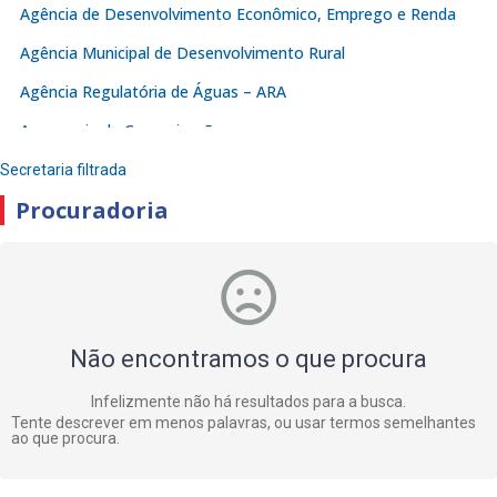
Agência de Desenvolvimento Econômico, Emprego e Renda
Agência Municipal de Desenvolvimento Rural
Agência Regulatória de Águas – ARA
Assessoria de Comunicação
Assessoria de Planejamento e Gestão de Convênios
Secretaria filtrada
Procuradoria
Autarquia de Serviço de Água e Saneamento Ambiental –
SAAE
Autarquia Municipal de Abastecimento – AMA
Autarquia Municipal de Trânsito e Transporte e Mobilidade
Urbana
Não encontramos o que procura
Chefia de Gabinete
Infelizmente não há resultados para a busca.
Controladoria
Tente descrever em menos palavras, ou usar termos semelhantes
ao que procura.
Instituto de Previdência de Juazeiro – IPJ
JUAPAR