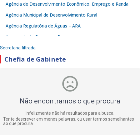
Agência de Desenvolvimento Econômico, Emprego e Renda
Agência Municipal de Desenvolvimento Rural
Agência Regulatória de Águas – ARA
Assessoria de Comunicação
Assessoria de Planejamento e Gestão de Convênios
Secretaria filtrada
Chefia de Gabinete
Autarquia de Serviço de Água e Saneamento Ambiental –
SAAE
Autarquia Municipal de Abastecimento – AMA
Autarquia Municipal de Trânsito e Transporte e Mobilidade
Urbana
Não encontramos o que procura
Controladoria
Infelizmente não há resultados para a busca.
Instituto de Previdência de Juazeiro – IPJ
Tente descrever em menos palavras, ou usar termos semelhantes
ao que procura.
JUAPAR
Procuradoria