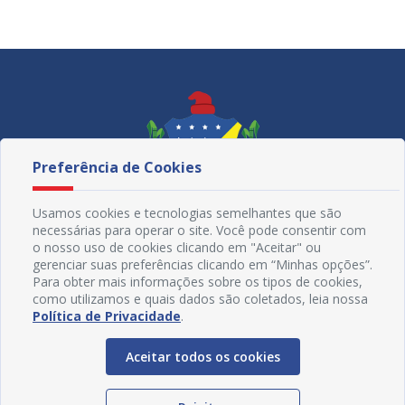
Secretaria da Fazenda e Finanças
Secretaria da Mulher e Juventude
Secretaria de Administração – SEAD
Secretaria de Articulação Social e Assuntos Religiosos – SAS
Secretaria de Cultura, Turismo e Esportes – SECULTE
Preferência de Cookies
Secretaria de Desenvolvimento Social, Diversidade,
Igualdade Racial e Combate à Fome
Usamos cookies e tecnologias semelhantes que são
Secretaria de Educação
necessárias para operar o site. Você pode consentir com
o nosso uso de cookies clicando em "Aceitar" ou
Secretaria de Governo, Gestão e Inovação
gerenciar suas preferências clicando em “Minhas opções”.
Para obter mais informações sobre os tipos de cookies,
Secretaria de Meio Ambiente
como utilizamos e quais dados são coletados, leia nossa
Redes Sociais
Política de Privacidade
.
Secretaria de Obras Estruturantes
Secretaria de Ordem Pública e Habitação
Aceitar todos os cookies
Secretaria de Saúde