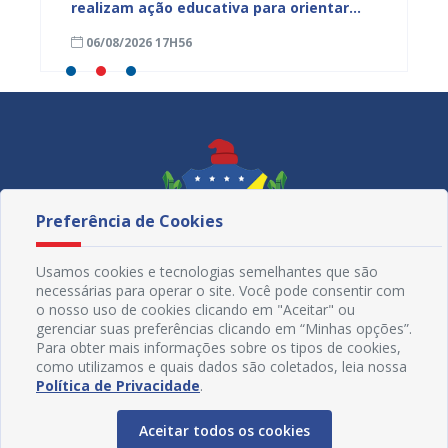
s
realizam ação educativa para orientar
de Mul
s da
comerciantes no município
cadern
06/08/2026 17H56
06/08
Preferência de Cookies
Usamos cookies e tecnologias semelhantes que são
necessárias para operar o site. Você pode consentir com
o nosso uso de cookies clicando em "Aceitar" ou
gerenciar suas preferências clicando em “Minhas opções”.
Para obter mais informações sobre os tipos de cookies,
como utilizamos e quais dados são coletados, leia nossa
Redes Sociais
Política de Privacidade
.
Aceitar todos os cookies