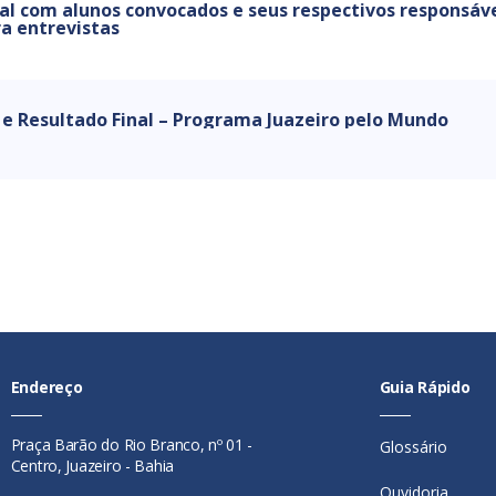
al com alunos convocados e seus respectivos responsáve
a entrevistas
 e Resultado Final – Programa Juazeiro pelo Mundo
Endereço
Guia Rápido
Praça Barão do Rio Branco, nº 01 -
Glossário
Centro, Juazeiro - Bahia
Ouvidoria