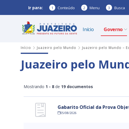
Ir para:
1
Conteúdo
2
Menu
3
Busca
Início
Governo
Início
Juazeiro pelo Mundo
Juazeiro pelo Mundo – Ed
Juazeiro pelo Mund
Mostrando
1 - 8
de
19 documentos
Gabarito Oficial da Prova Obj
05/08/2026