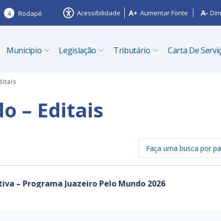
Acessibilidade
Aumentar Fonte
Dim
4
Rodapé
Município
Legislação
Tributário
Carta De Servi
itais
o – Editais
etiva – Programa Juazeiro Pelo Mundo 2026