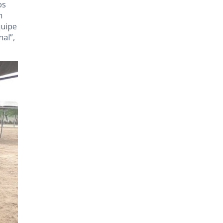
os
m
quipe
al”,