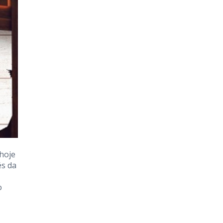
 hoje
és da
o