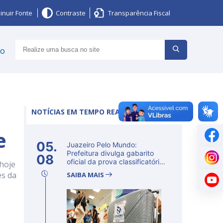
inuir Fonte
Contraste
Transparência Fiscal
ço
NOTÍCIAS EM TEMPO REAL
e
05.
Juazeiro Pelo Mundo:
Prefeitura divulga gabarito
08
oficial da prova classificatória
 hoje
ne...
és da
SAIBA MAIS