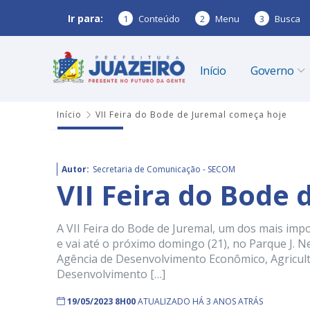
Ir para:
1
Conteúdo
2
Menu
3
Busca
Início
Governo
Início
VII Feira do Bode de Juremal começa hoje
Autor:
Secretaria de Comunicação - SECOM
VII Feira do Bode
A VII Feira do Bode de Juremal, um dos mais imp
e vai até o próximo domingo (21), no Parque J. Nev
Agência de Desenvolvimento Econômico, Agricult
Desenvolvimento […]
19/05/2023 8H00
ATUALIZADO HÁ 3 ANOS ATRÁS