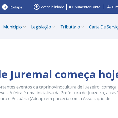
Acessibilidade
Aumentar Fonte
Dim
4
Rodapé
Município
Legislação
Tributário
Carta De Servi
 de Juremal começa hoj
ortantes eventos da caprinovinocultura de Juazeiro, começa
es. A feira é uma iniciativa da Prefeitura de Juazeiro, atrav
ura e Pecuária (Adeap) em parceria com a Associação de