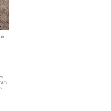
 de
es
aram
s