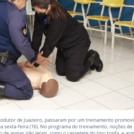
rodutor de Juazeiro, passaram por um treinamento promov
a sexta-feira (16). No programa do treinamento, noções de
o de armas não letais, como o cassetete do tipo tonfa, e ar