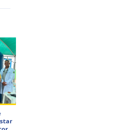
e
star
tor