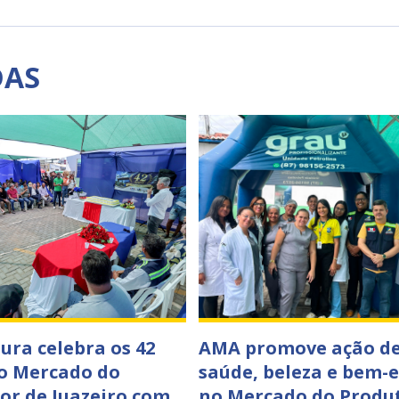
DAS
tura celebra os 42
AMA promove ação d
o Mercado do
saúde, beleza e bem-e
or de Juazeiro com
no Mercado do Produ