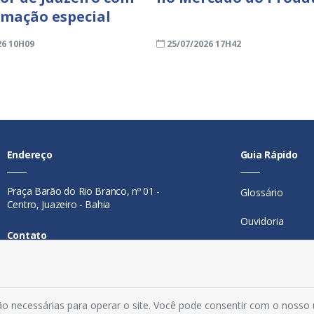
mação especial
26 10H09
25/07/2026 17H42
Endereço
Guia Rápido
Praça Barão do Rio Branco, nº 01 -
Glossário
Centro, Juazeiro - Bahia
Ouvidoria
Contato
Mapa do Site
Telefone:
74 98846-0016
Perguntas Freq
Email:
ouvidoria@juazeiro.ba.gov.br
o necessárias para operar o site. Você pode consentir com o nosso
Manual de Nav