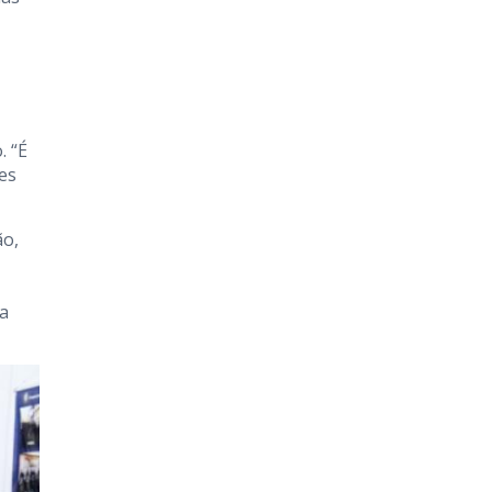
. “É
es
ão,
 a