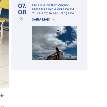
07.
PROJUA na Iluminação:
Prefeitura inicia obra na BA-
08
210 e amplia segurança na
regi�...
SAIBA MAIS
ido
mas