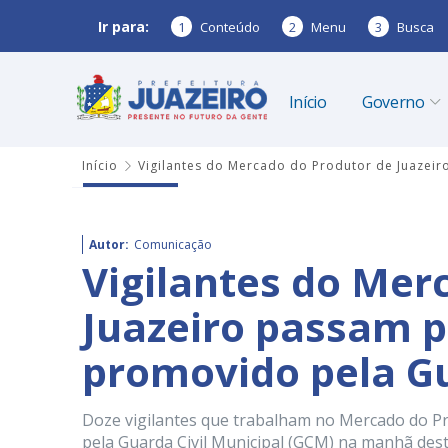
Ir para:
1
Conteúdo
2
Menu
3
Busca
Início
Governo
Início
Vigilantes do Mercado do Produtor de Juazeir
Autor:
Comunicação
Vigilantes do Mer
Juazeiro passam p
promovido pela Gu
Doze vigilantes que trabalham no Mercado do P
pela Guarda Civil Municipal (GCM) na manhã dest