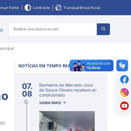
inuir Fonte
Contraste
Transparência Fiscal
ço
nicipal
NOTÍCIAS EM TEMPO REAL
07.
Banheiros do Mercado Joca
ão
de Souza Oliveira recebem ar-
08
condicionado
SAIBA MAIS
ido