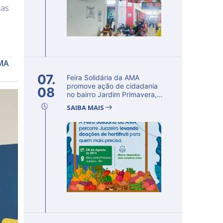
mas
AMA
07.
Feira Solidária da AMA
promove ação de cidadania
08
no bairro Jardim Primavera,
em Ju...
SAIBA MAIS