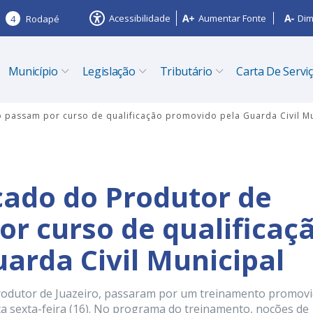
Acessibilidade
Aumentar Fonte
Dim
4
Rodapé
Município
Legislação
Tributário
Carta De Servi
o passam por curso de qualificação promovido pela Guarda Civil Mu
cado do Produtor de
or curso de qualificaç
arda Civil Municipal
rodutor de Juazeiro, passaram por um treinamento promov
a sexta-feira (16). No programa do treinamento, noções de