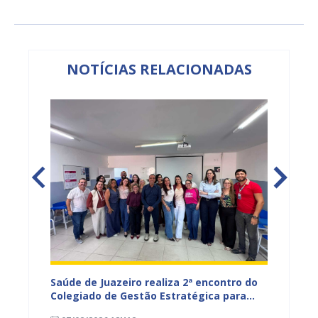
NOTÍCIAS RELACIONADAS
Saúde de Juazeiro realiza 2ª encontro do
Saúde 
nças
Colegiado de Gestão Estratégica para
com aç
fortalecer planejamento e
voltad