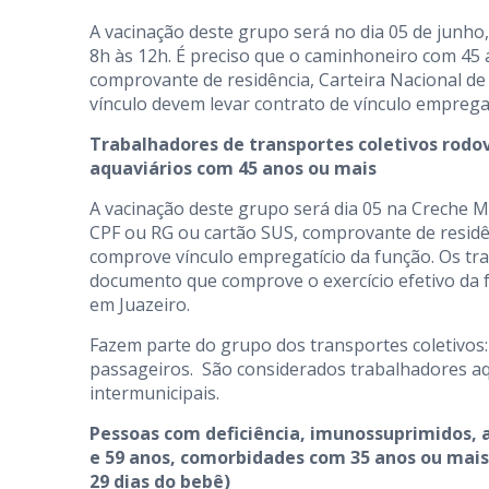
A vacinação deste grupo será no dia 05 de junho,
8h às 12h. É preciso que o caminhoneiro com 45
comprovante de residência, Carteira Nacional de
vínculo devem levar contrato de vínculo empregatí
Trabalhadores de transportes coletivos rodov
aquaviários com 45 anos ou mais
A vacinação deste grupo será dia 05 na Creche Ma
CPF ou RG ou cartão SUS, comprovante de resid
comprove vínculo empregatício da função. Os tra
documento que comprove o exercício efetivo da fu
em Juazeiro.
Fazem parte do grupo dos transportes coletivos:
passageiros. São considerados trabalhadores aq
intermunicipais.
Pessoas com deficiência, imunossuprimidos, a
e 59 anos, comorbidades com 35 anos ou mais 
29 dias do bebê)