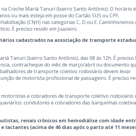
 na Creche Mariá Tanuri (bairro Santo Antônio). O horário é
 anos ou mais esteja em posse do Cartão SUS ou CPF,
 Habilitação (CNH) nas categorias C, D ou E. Caminhoneiros
cio. É preciso residir em Juazeiro.
iários cadastrados na associação de transporte estadua
riá Tanuri (bairro Santo Antônio), das 08 às 12h. É preciso 
ência, contracheque do mês de março/abril ou documento q
balhadores de transporte coletivo rodoviário devem levar
nção de motorista profissional de passageiro. É preciso res
 motoristas e cobradores de transporte coletivo rodoviário 
uaviários: condutores e cobradores das barquinhas coletiv
utistas, renais crônicos em hemodiálise com idade entr
e lactantes (acima de 46 dias após o parto até 11 mese