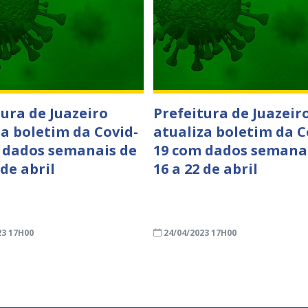
tura de Juazeiro
Prefeitura de Juazeir
za boletim da Covid-
atualiza boletim da C
 dados semanais de
19 com dados semana
 de abril
16 a 22 de abril
23 17H00
24/04/2023 17H00