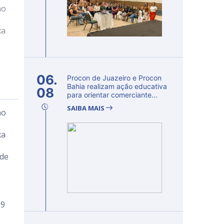
no
xa
06.
Procon de Juazeiro e Procon
Bahia realizam ação educativa
08
para orientar comerciante...
SAIBA MAIS
no
xa
 de
59