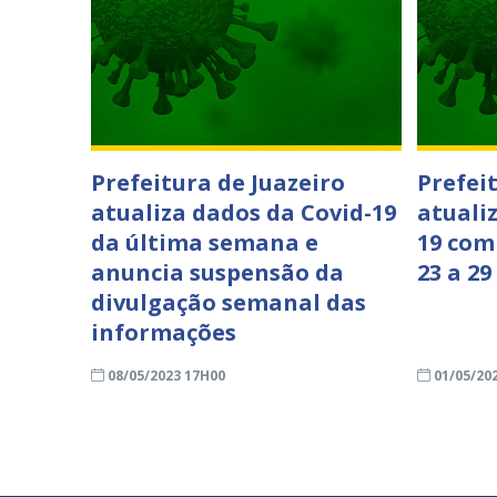
Prefeitura de Juazeiro
Prefei
atualiza dados da Covid-19
atuali
da última semana e
19 com
anuncia suspensão da
23 a 29
divulgação semanal das
informações
08/05/2023 17H00
01/05/20