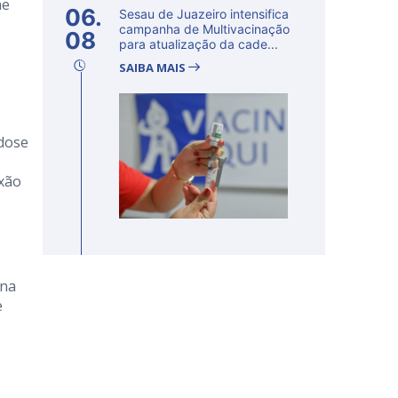
he
06.
Sesau de Juazeiro intensifica
campanha de Multivacinação
08
para atualização da cade...
SAIBA MAIS
dose
ixão
 na
e