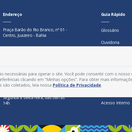
Endereço
Guia Rápido
Praça Barão do Rio Branco, nº 01 -
Glossário
Centro, Juazeiro - Bahia
Ouvidoria
Contato
Mapa do Site
Telefone:
74 98846-0016
Perguntas Freq
Email:
ouvidoria@juazeiro.ba.gov.br
o necessárias para operar o site. Você pode consentir com o nosso
Manual de Nav
preferências clicando em “Minhas opções”. Para obter mais informaçõ
Horário De Funcionamento
s são coletados, leia nossa
Política de Privacidade
.
Política de Priv
Segunda a sexta-feira, das 08h às
Acesso Interno
14h