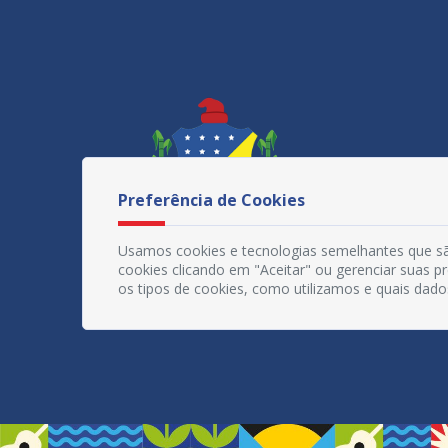
Preferência de Cookies
Usamos cookies e tecnologias semelhantes que sã
cookies clicando em "Aceitar" ou gerenciar suas 
os tipos de cookies, como utilizamos e quais dado