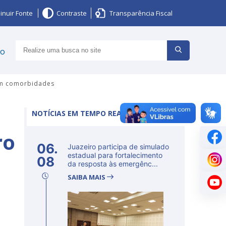
inuir Fonte
Contraste
Transparência Fiscal
ço
sem comorbidades
NOTÍCIAS EM TEMPO REAL
ro
06.
Juazeiro participa de simulado
e
estadual para fortalecimento
08
da resposta às emergênc...
SAIBA MAIS