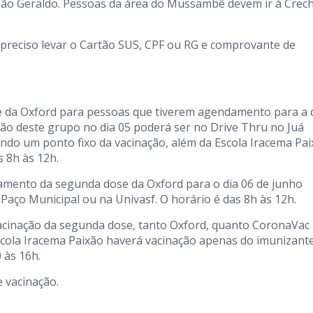
São Geraldo. Pessoas da área do Mussambê devem ir à Crec
É preciso levar o Cartão SUS, CPF ou RG e comprovante de
e da Oxford para pessoas que tiverem agendamento para a 
ação deste grupo no dia 05 poderá ser no Drive Thru no Juá
do um ponto fixo da vacinação, além da Escola Iracema Pa
s 8h às 12h.
amento da segunda dose da Oxford para o dia 06 de junho
Paço Municipal ou na Univasf. O horário é das 8h às 12h.
 vacinação da segunda dose, tanto Oxford, quanto CoronaVac
scola Iracema Paixão haverá vacinação apenas do imunizant
 às 16h.
e vacinação.