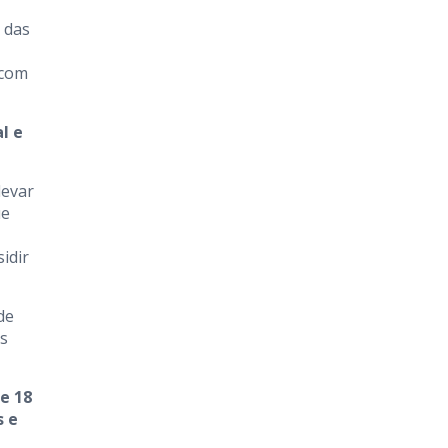
 das
 com
l e
levar
ue
idir
de
as
e 18
s e