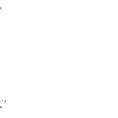
ão
i.
ara
uas