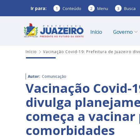
Ir para:
1
Conteúdo
2
Menu
3
Busca
Início
Governo
Início
Vacinação Covid-19: Prefeitura de Juazeiro d
Autor:
Comunicação
Vacinação Covid-19
divulga planejame
começa a vacinar 
comorbidades