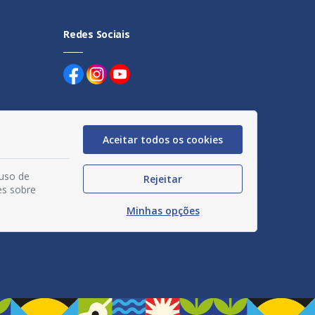
Redes Sociais
Aceitar todos os cookies
uentes
 uso de
Rejeitar
egação
es sobre
Minhas opções
acidade