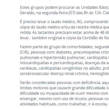
Estes grupos podem procurar as Unidades Básica
Geraldo, na segunda-feira (07) das 8h às 12h. C
É preciso levar o laudo médico, RG, comprovante
cópia do laudo médico e/ou da receita médica que
retida. As lactantes precisam estar acima de 46 
levar, também original e cópia da Certidão de Nas
Fazem parte do grupo de comorbidades, segundo 
(CIB), pessoas com: diabetes, pneumopatias crônic
pulmonale e hipertensão pulmonar, cardiopatia h
miocardiopatias e pericardiopatias, doenças da a
cardíacas, cardiopatias congênitas no adulto, pr
cerebrovascular doença renal crônica, hemoglobi
Serão consideradas pessoas com deficiência, aq
limites motores que causem grande dificuldade 
dificuldade ou incapacidade de ouvir mesmo com 
enxergar, mesmo com uso de óculos; pessoas com
atividades habituais, como trabalhar, ir à escola, 