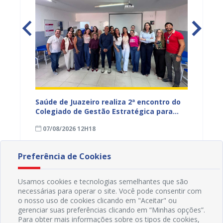
Saúde de Juazeiro realiza 2ª encontro do
Saúde 
nças
Colegiado de Gestão Estratégica para
com aç
fortalecer planejamento e
voltad
07/08/2026 12H18
07/08
monitoramento do SUS
Preferência de Cookies
Usamos cookies e tecnologias semelhantes que são
necessárias para operar o site. Você pode consentir com
o nosso uso de cookies clicando em "Aceitar" ou
gerenciar suas preferências clicando em “Minhas opções”.
Para obter mais informações sobre os tipos de cookies,