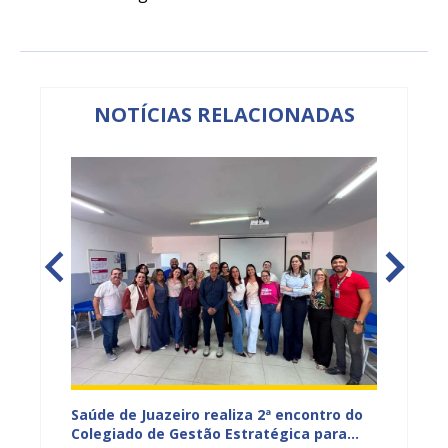
NOTÍCIAS RELACIONADAS
Saúde de Juazeiro realiza 2ª encontro do
Saúde 
nças
Colegiado de Gestão Estratégica para
com aç