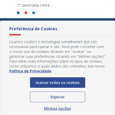
a
em agosto
Civil d
29/07/2026 17H19
16/04
Preferência de Cookies
Usamos cookies e tecnologias semelhantes que são
necessárias para operar o site. Você pode consentir com
o nosso uso de cookies clicando em "Aceitar" ou
gerenciar suas preferências clicando em “Minhas opções”.
Para obter mais informações sobre os tipos de cookies,
como utilizamos e quais dados são coletados, leia nossa
Política de Privacidade
.
Aceitar todos os cookies
Redes Sociais
Rejeitar
Minhas opções