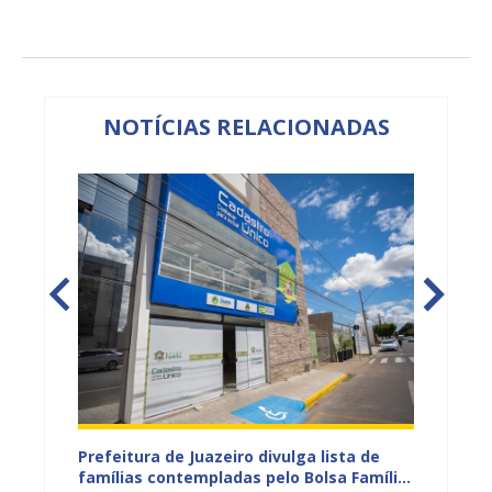
NOTÍCIAS RELACIONADAS
eiro
Prefeitura de Juazeiro divulga lista de
Campan
 para
famílias contempladas pelo Bolsa Família
sexta-f