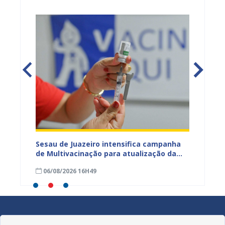
adual
Sesau de Juazeiro intensifica campanha
Saúde 
s
de Multivacinação para atualização da
no fim
s da
caderneta de crianças e adolescentes
garant
06/08/2026 16H49
01/08