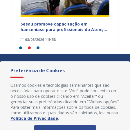
ficação
Sesau promove capacitação em
Sesau 
azeiro
hanseníase para profissionais da Atenção
progra
Primária de Juazeiro
determ
08/08/2026 11H58
07/08
Preferência de Cookies
Usamos cookies e tecnologias semelhantes que são
necessárias para operar o site. Você pode consentir com
o nosso uso de cookies clicando em "Aceitar" ou
gerenciar suas preferências clicando em “Minhas opções”.
Para obter mais informações sobre os tipos de cookies,
como utilizamos e quais dados são coletados, leia nossa
Política de Privacidade
.