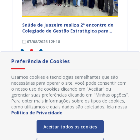
Saúde de Juazeiro realiza 2ª encontro do
Saúde 
nças
Colegiado de Gestão Estratégica para
com aç
fortalecer planejamento e
voltad
07/08/2026 12H18
07/08
monitoramento do SUS
Preferência de Cookies
Usamos cookies e tecnologias semelhantes que são
necessárias para operar o site. Você pode consentir com
o nosso uso de cookies clicando em "Aceitar" ou
gerenciar suas preferências clicando em “Minhas opções”.
Para obter mais informações sobre os tipos de cookies,
como utilizamos e quais dados são coletados, leia nossa
Política de Privacidade
.
Aceitar todos os cookies