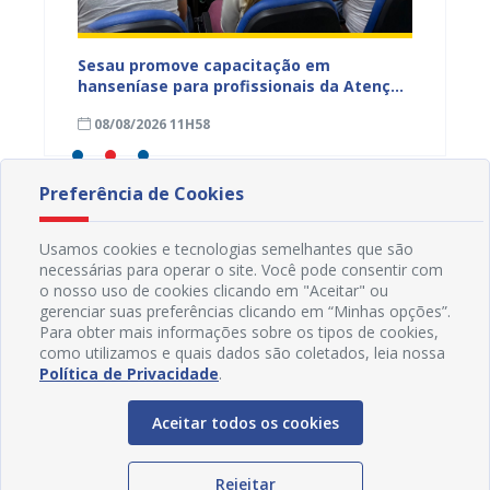
ficação
Sesau promove capacitação em
Sesau 
azeiro
hanseníase para profissionais da Atenção
progra
Primária de Juazeiro
determ
08/08/2026 11H58
07/08
Preferência de Cookies
Usamos cookies e tecnologias semelhantes que são
necessárias para operar o site. Você pode consentir com
o nosso uso de cookies clicando em "Aceitar" ou
gerenciar suas preferências clicando em “Minhas opções”.
Para obter mais informações sobre os tipos de cookies,
como utilizamos e quais dados são coletados, leia nossa
Política de Privacidade
.
Aceitar todos os cookies
Rejeitar