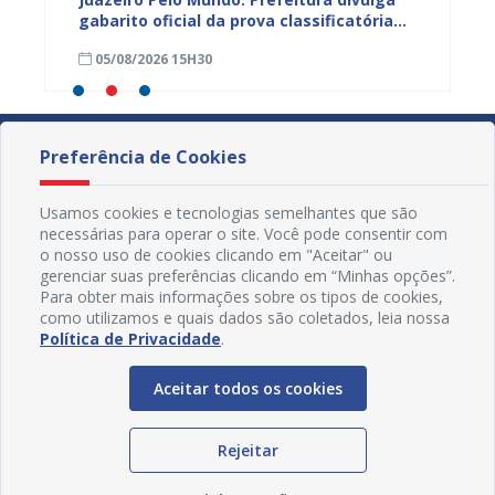
mos
gabarito oficial da prova classificatória
do inte
nesta quarta (05)
neste 
05/08/2026 15H30
03/08
divulg
Preferência de Cookies
Usamos cookies e tecnologias semelhantes que são
necessárias para operar o site. Você pode consentir com
o nosso uso de cookies clicando em "Aceitar" ou
gerenciar suas preferências clicando em “Minhas opções”.
Para obter mais informações sobre os tipos de cookies,
como utilizamos e quais dados são coletados, leia nossa
Política de Privacidade
.
Aceitar todos os cookies
Redes Sociais
Rejeitar