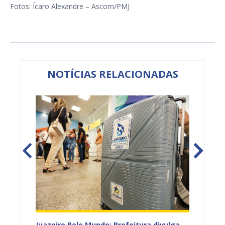
Fotos: Ícaro Alexandre – Ascom/PMJ
NOTÍCIAS RELACIONADAS
EB e
Juazeiro Pelo Mundo: Prefeitura divulga
Juazeir