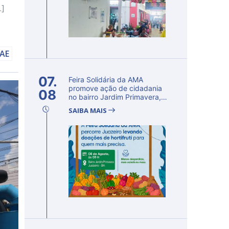
…]
AAE
07.
Feira Solidária da AMA
promove ação de cidadania
08
no bairro Jardim Primavera,
em Ju...
SAIBA MAIS