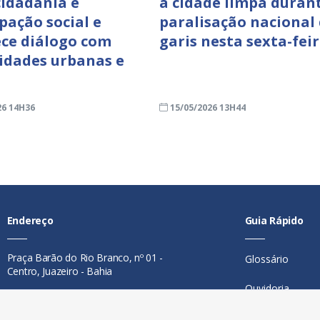
cidadania e
a cidade limpa duran
pação social e
paralisação nacional
ece diálogo com
garis nesta sexta-feir
dades urbanas e
26 14H36
15/05/2026 13H44
Endereço
Guia Rápido
Praça Barão do Rio Branco, nº 01 -
Glossário
Centro, Juazeiro - Bahia
Ouvidoria
Contato
Mapa do Site