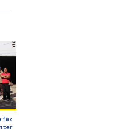
 faz
nter