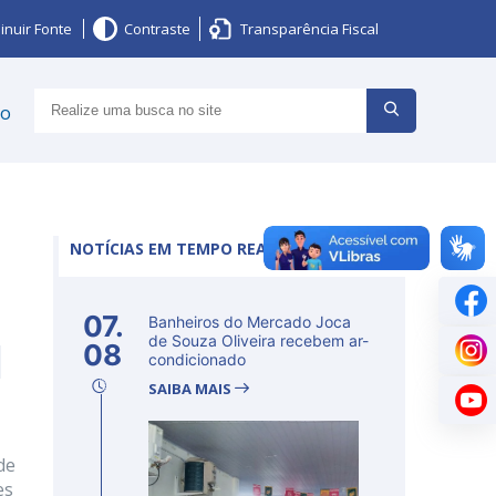
inuir Fonte
Contraste
Transparência Fiscal
ço
NOTÍCIAS EM TEMPO REAL
07.
Banheiros do Mercado Joca
l
de Souza Oliveira recebem ar-
08
condicionado
SAIBA MAIS
de
es