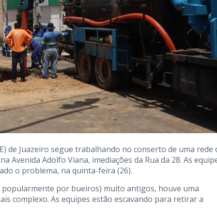
E) de Juazeiro segue trabalhando no conserto de uma rede 
na Avenida Adolfo Viana, imediações da Rua da 28. As equip
ado o problema, na quinta-feira (26).
dos popularmente por bueiros) muito antigos, houve uma
is complexo. As equipes estão escavando para retirar a