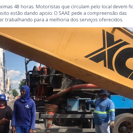
óximas 48 horas. Motoristas que circulam pelo local devem fi
rânsito estão dando apoio. O SAAE pede a compreensão das
r trabalhando para a melhoria dos serviços oferecidos.