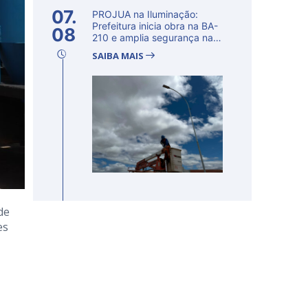
07.
PROJUA na Iluminação:
Prefeitura inicia obra na BA-
08
210 e amplia segurança na
regi�...
SAIBA MAIS
de
es