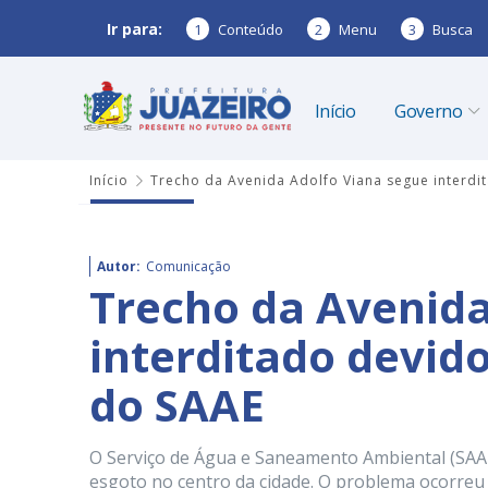
Ir para:
1
Conteúdo
2
Menu
3
Busca
Início
Governo
Início
Trecho da Avenida Adolfo Viana segue interdi
Autor:
Comunicação
Trecho da Avenida
interditado devid
do SAAE
O Serviço de Água e Saneamento Ambiental (SAA
esgoto no centro da cidade. O problema ocorreu 