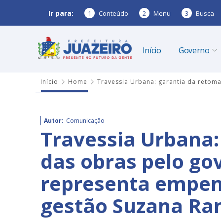
Ir para:
1
Conteúdo
2
Menu
3
Busca
Início
Governo
Início
Home
Travessia Urbana: garantia da reto
Autor:
Comunicação
Travessia Urbana:
das obras pelo go
representa empen
gestão Suzana R