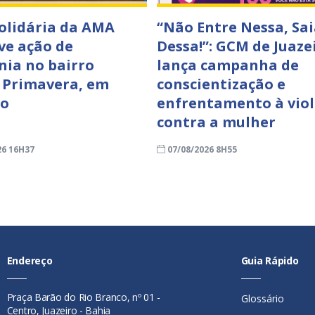
Solidária da AMA
“Não Entre Nessa, Sai
e ação de
Dessa!”: GCM de Juaze
nia no bairro
lança campanha de
 Primavera, em
conscientização e
ro
enfrentamento à viol
contra a mulher
26 16H37
07/08/2026 8H55
Endereço
Guia Rápido
Praça Barão do Rio Branco, nº 01 -
Glossário
Centro, Juazeiro - Bahia