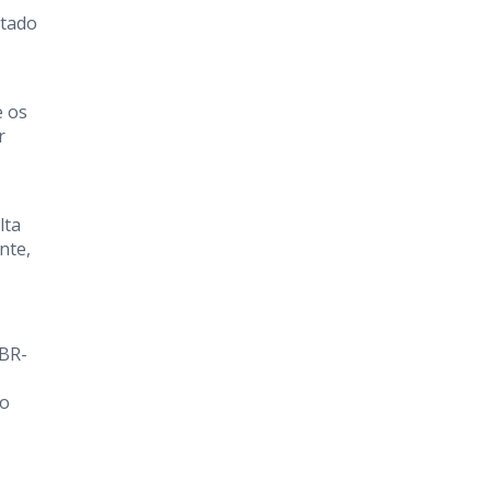
itado
e os
r
lta
nte,
 BR-
 o