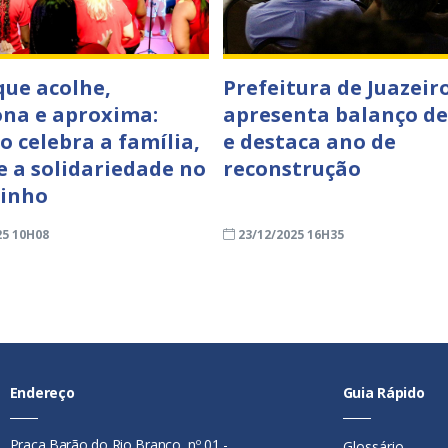
que acolhe,
Prefeitura de Juazeir
na e aproxima:
apresenta balanço de
o celebra a família,
e destaca ano de
 e a solidariedade no
reconstrução
zinho
25 10H08
23/12/2025 16H35
Endereço
Guia Rápido
Praça Barão do Rio Branco, nº 01 -
Glossário