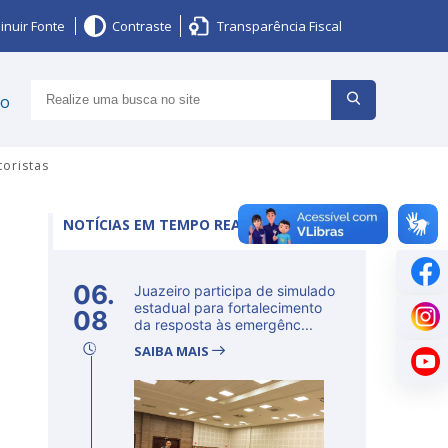
inuir Fonte
Contraste
Transparência Fiscal
ço
toristas
NOTÍCIAS EM TEMPO REAL
06.
Juazeiro participa de simulado
estadual para fortalecimento
08
da resposta às emergênc...
SAIBA MAIS