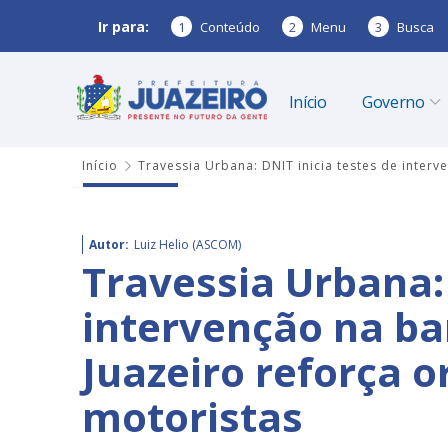
Ir para:
1
Conteúdo
2
Menu
3
Busca
Início
Governo
Início
Travessia Urbana: DNIT inicia testes de interv
Autor:
Luiz Helio (ASCOM)
Travessia Urbana: 
intervenção na ba
Juazeiro reforça o
motoristas