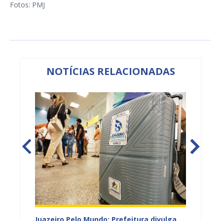
Fotos: PMJ
NOTÍCIAS RELACIONADAS
EB e
Juazeiro Pelo Mundo: Prefeitura divulga
Juazeir