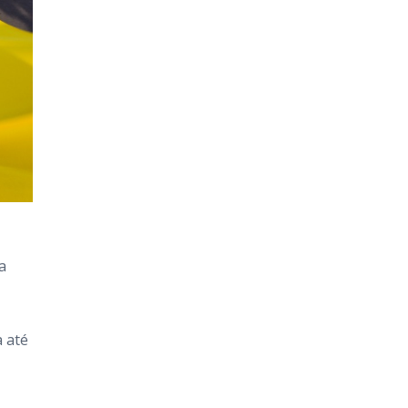
a
a até