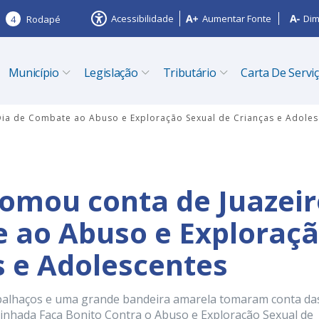
Acessibilidade
Aumentar Fonte
Dim
4
Rodapé
Município
Legislação
Tributário
Carta De Servi
Dia de Combate ao Abuso e Exploração Sexual de Crianças e Adoles
tomou conta de Juazei
 ao Abuso e Exploraç
s e Adolescentes
s, palhaços e uma grande bandeira amarela tomaram conta da
aminhada Faça Bonito Contra o Abuso e Exploração Sexual de