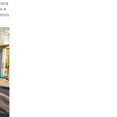
uzana
s e
ninos