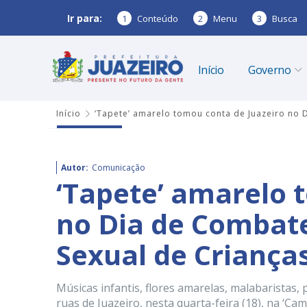
Ir para:
1
Conteúdo
2
Menu
3
Busca
Início
Governo
Início
‘Tapete’ amarelo tomou conta de Juazeiro no 
Autor:
Comunicação
‘Tapete’ amarelo 
no Dia de Combate
Sexual de Criança
Músicas infantis, flores amarelas, malabarista
ruas de Juazeiro, nesta quarta-feira (18), na ‘C