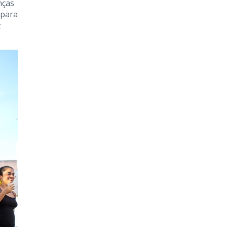
nças
 para
z