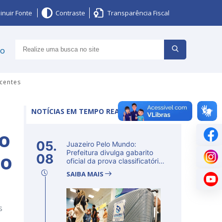
inuir Fonte
Contraste
Transparência Fiscal
ço
centes
NOTÍCIAS EM TEMPO REAL
ro
05.
Juazeiro Pelo Mundo:
ão
Prefeitura divulga gabarito
08
oficial da prova classificatória
ne...
SAIBA MAIS
s