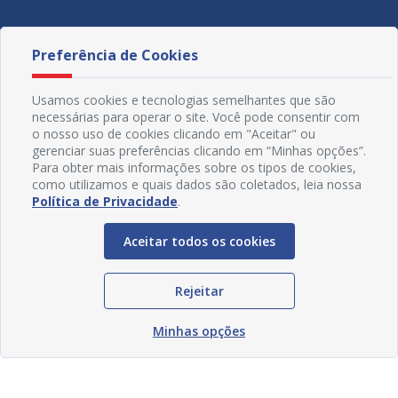
Redes Sociais
Preferência de Cookies
Usamos cookies e tecnologias semelhantes que são
necessárias para operar o site. Você pode consentir com
o nosso uso de cookies clicando em "Aceitar" ou
gerenciar suas preferências clicando em “Minhas opções”.
Para obter mais informações sobre os tipos de cookies,
como utilizamos e quais dados são coletados, leia nossa
Política de Privacidade
.
© Copyright 2018 - 2021 Prefeitura Municipal de Juazeiro -
BA | Desenvolvido por
SOGO
Tecnologia
Aceitar todos os cookies
Rejeitar
Minhas opções