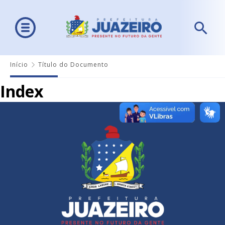
Início
Título do Documento
Index