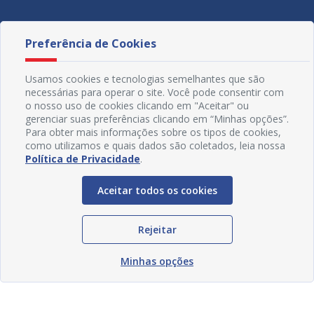
Redes Sociais
Preferência de Cookies
Usamos cookies e tecnologias semelhantes que são
necessárias para operar o site. Você pode consentir com
o nosso uso de cookies clicando em "Aceitar" ou
gerenciar suas preferências clicando em “Minhas opções”.
Para obter mais informações sobre os tipos de cookies,
como utilizamos e quais dados são coletados, leia nossa
Política de Privacidade
.
© Copyright 2018 - 2021 Prefeitura Municipal de Juazeiro -
BA | Desenvolvido por
SOGO
Tecnologia
Aceitar todos os cookies
Rejeitar
Minhas opções