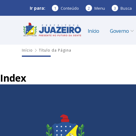
Ir para:
1
Conteúdo
2
Menu
3
Busca
Início
Governo
Início
Título da Página
Index