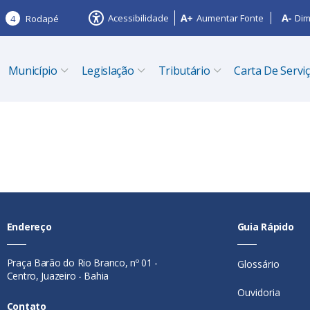
Acessibilidade
Aumentar Fonte
Dim
4
Rodapé
Município
Legislação
Tributário
Carta De Servi
Endereço
Guia Rápido
Praça Barão do Rio Branco, nº 01 -
Glossário
Centro, Juazeiro - Bahia
Ouvidoria
Contato