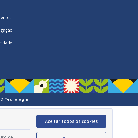
uentes
egação
acidade
GO
Tecnologia
Aceitar todos os cookies
 uso de