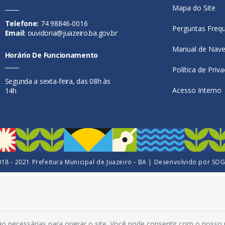
Mapa do Site
Telefone:
74 98846-0016
Perguntas Freq
Email:
ouvidoria@juazeiro.ba.gov.br
Manual de Nav
Horário De Funcionamento
Política de Priv
Segunda a sexta-feira, das 08h às
Acesso Interno
14h
18 - 2021 Prefeitura Municipal de Juazeiro - BA | Desenvolvido por
SO
o necessárias para operar o site. Você pode consentir com o nosso