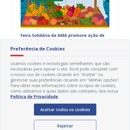
ia da
Feira Solidária da AMA promove ação de
“Não E
cidadania no bairro Jardim Primavera, em
Juazei
ssa,
Juazeiro
consci
Preferência de Cookies
07/08/2026 16H37
07/08
violên
Usamos cookies e tecnologias semelhantes que são
necessárias para operar o site. Você pode consentir com
o nosso uso de cookies clicando em "Aceitar" ou
gerenciar suas preferências clicando em “Minhas opções”.
Para obter mais informações sobre os tipos de cookies,
como utilizamos e quais dados são coletados, leia nossa
Política de Privacidade
.
Aceitar todos os cookies
Rejeitar