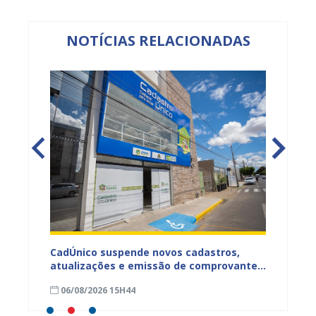
NOTÍCIAS RELACIONADAS
CadÚnico suspende novos cadastros,
Projua 
atualizações e emissão de comprovantes
lança 
ação
nesta sexta-feira (7), em Juazeiro
fortale
06/08/2026 15H44
29/07
idosa