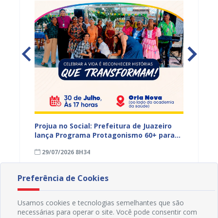
s,
Projua no Social: Prefeitura de Juazeiro
PROJUA 
vantes
lança Programa Protagonismo 60+ para
atendi
fortalecer políticas voltadas à pessoa
29/07/2026 8H34
27/07
idosa
Preferência de Cookies
Usamos cookies e tecnologias semelhantes que são
necessárias para operar o site. Você pode consentir com