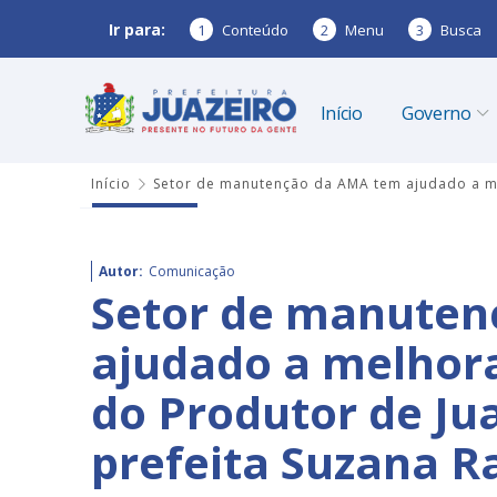
Ir para:
1
Conteúdo
2
Menu
3
Busca
Início
Governo
Início
Setor de manutenção da AMA tem ajudado a me
Autor:
Comunicação
Setor de manuten
ajudado a melhor
do Produtor de Ju
prefeita Suzana 