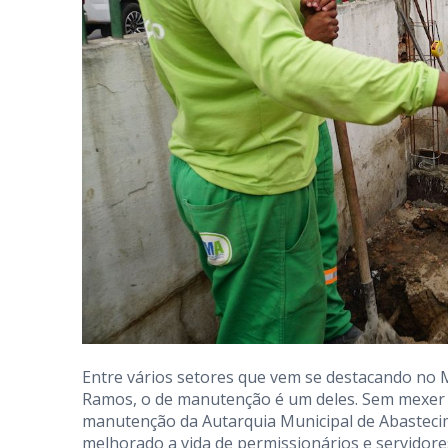
Entre vários setores que vem se destacando no 
Ramos, o de manutenção é um deles. Sem mexer n
manutenção da Autarquia Municipal de Abasteci
melhorado a vida de permissionários e servidore