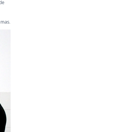
de
omas.