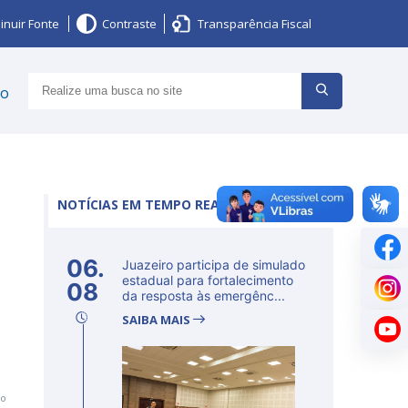
inuir Fonte
Contraste
Transparência Fiscal
ço
NOTÍCIAS EM TEMPO REAL
06.
Juazeiro participa de simulado
estadual para fortalecimento
08
da resposta às emergênc...
SAIBA MAIS
º