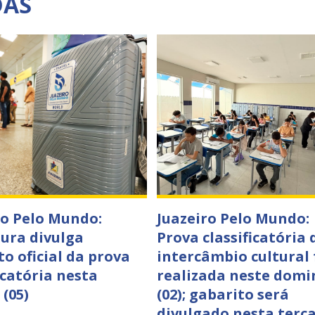
DAS
ro Pelo Mundo:
Juazeiro Pelo Mundo:
tura divulga
Prova classificatória 
to oficial da prova
intercâmbio cultural 
icatória nesta
realizada neste domi
 (05)
(02); gabarito será
divulgado nesta terça