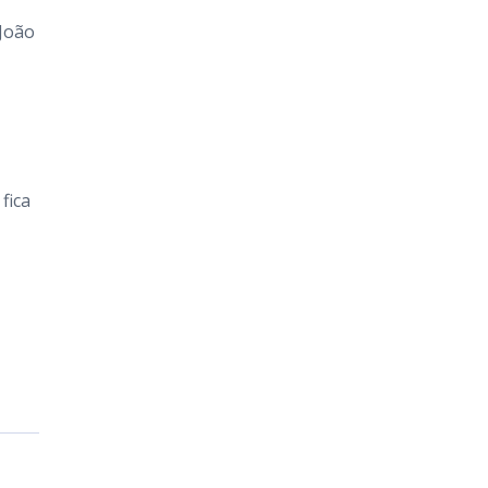
 João
fica