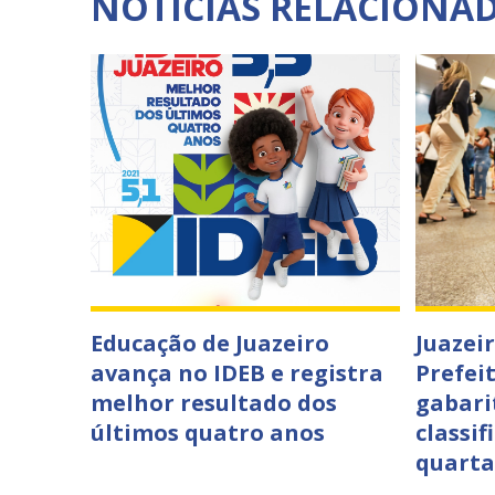
NOTÍCIAS RELACIONA
Educação de Juazeiro
Juazei
avança no IDEB e registra
Prefei
melhor resultado dos
gabari
últimos quatro anos
classif
quarta