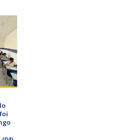
do
foi
ngo
 (04)