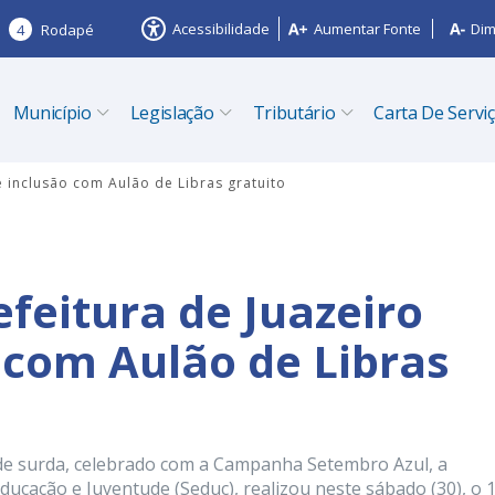
Acessibilidade
Aumentar Fonte
Dim
4
Rodapé
Município
Legislação
Tributário
Carta De Servi
 inclusão com Aulão de Libras gratuito
feitura de Juazeiro
com Aulão de Libras
ade surda, celebrado com a Campanha Setembro Azul, a
Educação e Juventude (Seduc), realizou neste sábado (30), o 1