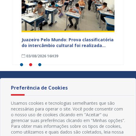
vulga
Juazeiro Pelo Mundo: Prova classificatória
Juazei
tória
do intercâmbio cultural foi realizada
estuda
neste domingo (02); gabarito será
03/08/2026 16H39
28/07
divulgado nesta terça (04)
Preferência de Cookies
Usamos cookies e tecnologias semelhantes que são
necessárias para operar o site. Você pode consentir com
o nosso uso de cookies clicando em "Aceitar" ou
gerenciar suas preferências clicando em “Minhas opções”.
Para obter mais informações sobre os tipos de cookies,
como utilizamos e quais dados são coletados, leia nossa