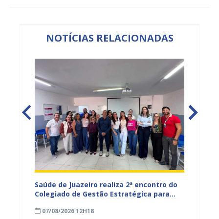
NOTÍCIAS RELACIONADAS
Saúde de Juazeiro realiza 2ª encontro do
Saúde 
nças
Colegiado de Gestão Estratégica para
com aç
fortalecer planejamento e
voltad
07/08/2026 12H18
07/08
monitoramento do SUS