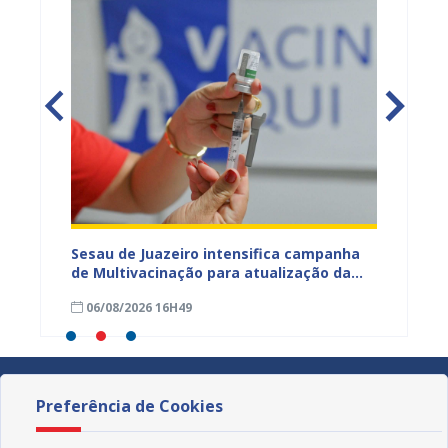
adual
Sesau de Juazeiro intensifica campanha
Saúde 
s
de Multivacinação para atualização da
no fim
s da
caderneta de crianças e adolescentes
garant
06/08/2026 16H49
01/08
Preferência de Cookies