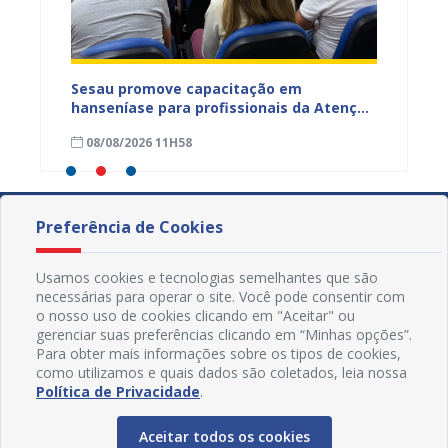
ficação
Sesau promove capacitação em
Sesau 
azeiro
hanseníase para profissionais da Atenção
progra
Primária de Juazeiro
determ
08/08/2026 11H58
07/08
Preferência de Cookies
Usamos cookies e tecnologias semelhantes que são
necessárias para operar o site. Você pode consentir com
o nosso uso de cookies clicando em "Aceitar" ou
gerenciar suas preferências clicando em “Minhas opções”.
Para obter mais informações sobre os tipos de cookies,
como utilizamos e quais dados são coletados, leia nossa
Política de Privacidade
.
Aceitar todos os cookies