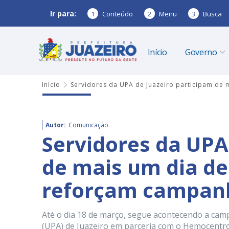
Ir para:
1
Conteúdo
2
Menu
3
Busca
Início
Governo
Início
Servidores da UPA de Juazeiro participam de
Autor:
Comunicação
Servidores da UPA
de mais um dia de
reforçam campan
Até o dia 18 de março, segue acontecendo a ca
(UPA) de Juazeiro em parceria com o Hemocentro