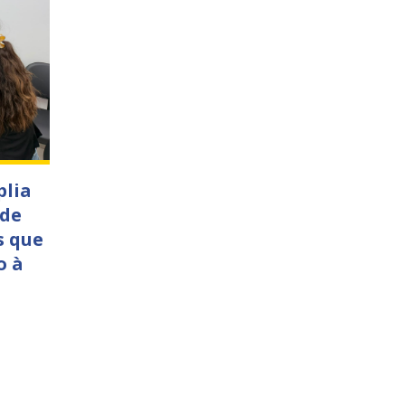
plia
 de
s que
o à