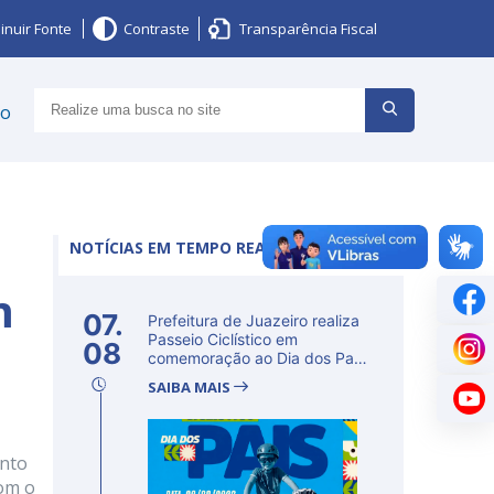
inuir Fonte
Contraste
Transparência Fiscal
ço
NOTÍCIAS EM TEMPO REAL
m
07.
Prefeitura de Juazeiro realiza
Passeio Ciclístico em
08
comemoração ao Dia dos Pais
n...
SAIBA MAIS
ento
com o