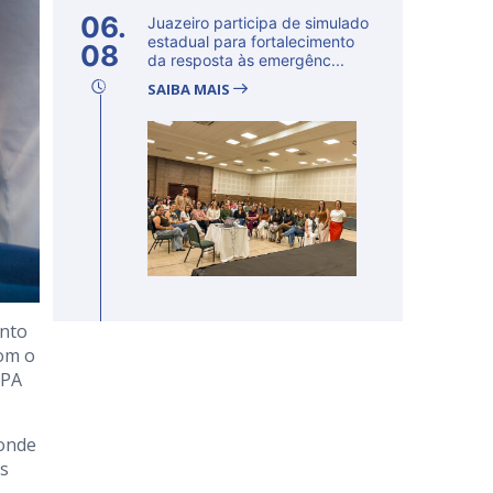
06.
Juazeiro participa de simulado
estadual para fortalecimento
08
da resposta às emergênc...
SAIBA MAIS
ento
com o
UPA
 onde
os