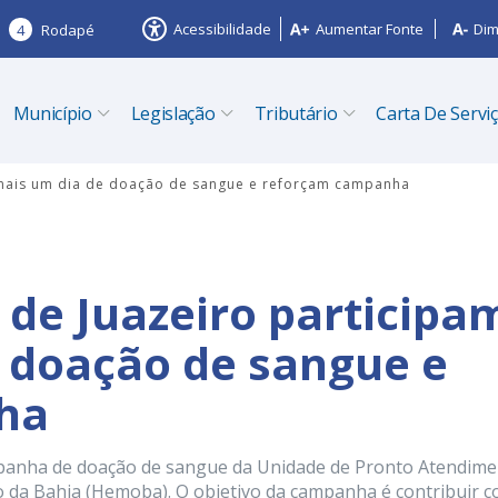
Acessibilidade
Aumentar Fonte
Dim
4
Rodapé
Município
Legislação
Tributário
Carta De Servi
 mais um dia de doação de sangue e reforçam campanha
 de Juazeiro participa
 doação de sangue e
ha
mpanha de doação de sangue da Unidade de Pronto Atendim
 da Bahia (Hemoba). O objetivo da campanha é contribuir 