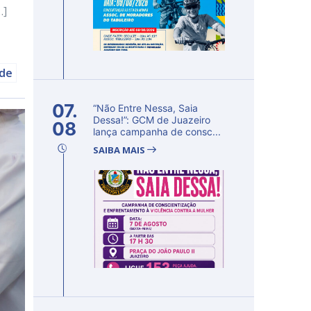
…]
úde
07.
“Não Entre Nessa, Saia
Dessa!”: GCM de Juazeiro
08
lança campanha de consc...
SAIBA MAIS