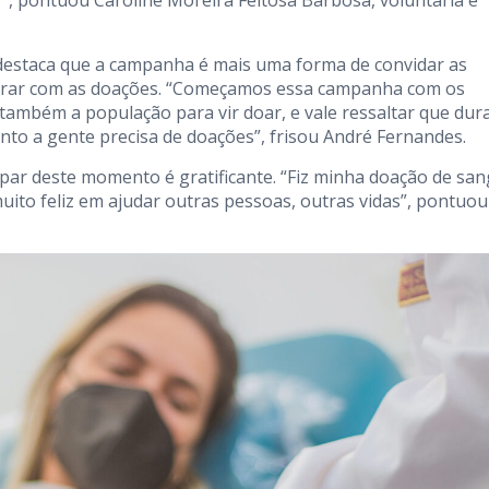
r”, pontuou Caroline Moreira Feitosa Barbosa, voluntária e
estaca que a campanha é mais uma forma de convidar as
orar com as doações. “Começamos essa campanha com os
 também a população para vir doar, e vale ressaltar que dur
o a gente precisa de doações”, frisou André Fernandes.
cipar deste momento é gratificante. “Fiz minha doação de sa
 muito feliz em ajudar outras pessoas, outras vidas”, pontuou