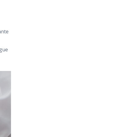
ante
ngue