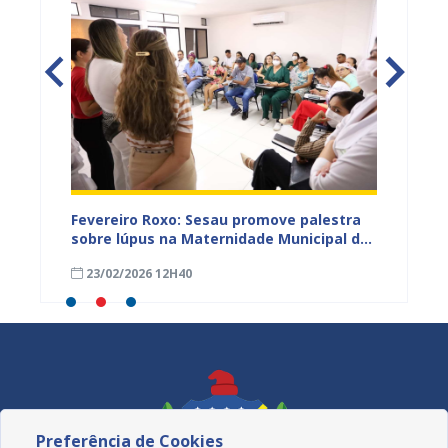
zeiro
Fevereiro Roxo: Sesau promove palestra
Atençã
de
sobre lúpus na Maternidade Municipal de
Odonto
os na
Juazeiro
cronog
23/02/2026 12H40
27/01
Preferência de Cookies