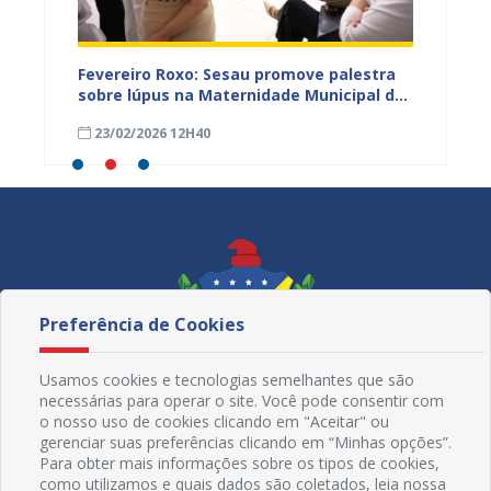
zeiro
Fevereiro Roxo: Sesau promove palestra
Atençã
de
sobre lúpus na Maternidade Municipal de
Odonto
os na
Juazeiro
cronog
23/02/2026 12H40
27/01
Preferência de Cookies
Usamos cookies e tecnologias semelhantes que são
necessárias para operar o site. Você pode consentir com
o nosso uso de cookies clicando em "Aceitar" ou
gerenciar suas preferências clicando em “Minhas opções”.
Para obter mais informações sobre os tipos de cookies,
como utilizamos e quais dados são coletados, leia nossa