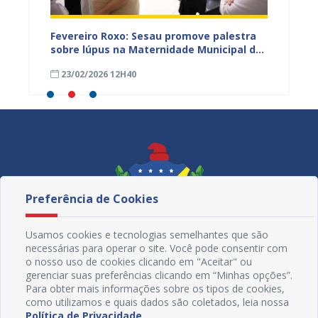
zeiro
Fevereiro Roxo: Sesau promove palestra
Atençã
de
sobre lúpus na Maternidade Municipal de
Odonto
os na
Juazeiro
cronog
23/02/2026 12H40
27/01
Preferência de Cookies
Usamos cookies e tecnologias semelhantes que são
necessárias para operar o site. Você pode consentir com
o nosso uso de cookies clicando em "Aceitar" ou
gerenciar suas preferências clicando em “Minhas opções”.
Para obter mais informações sobre os tipos de cookies,
como utilizamos e quais dados são coletados, leia nossa
Política de Privacidade
.
Redes Sociais